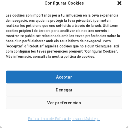
registre i durant el temps
Configurar Cookies
establert per la llei amb una
Les cookies són importants per a tu, influeixen en la teva experiència
de navegació, ens ajuden a protegir la teva privacitat i permeten
durada mínima de 3 anys.
realitzar les peticions que ens sol·licitis a través de la web. Utilitzem
cookies pròpies i de tercers per a analitzar els nostres serveis i
La base de legitimació del
mostrar-te publicitat relacionada amb les teves preferències sobre la
base d'un perfil elaborat amb els teus hàbits de navegació. Pots
tractament de les dades serà
"Acceptar" o "Rebutjar" aquelles cookies que no siguin tècniques, així
com configurar les teves preferències prement "Configurar Cookies".
Més informació, consulta la nostra política de cookies.
el consentiment que atorga
l’usuari en registrar-se a
Aceptar
través del formulari de
Denegar
registre i seleccionar la
Ver preferencias
casella d’acceptació de la
nostra política de privacitat
Política de cookies
Política de privacitat
Avís Legal