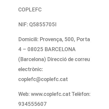
COPLEFC
NIF: Q5855705I
Domicili: Provença, 500, Porta
4 – 08025 BARCELONA
(Barcelona) Direcció de correu
electrònic:
coplefc@coplefc.cat
Web: www.coplefc.cat Telèfon:
934555607