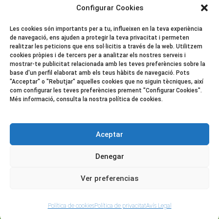
Configurar Cookies
Les cookies són importants per a tu, influeixen en la teva experiència
de navegació, ens ajuden a protegir la teva privacitat i permeten
realitzar les peticions que ens sol·licitis a través de la web. Utilitzem
cookies pròpies i de tercers per a analitzar els nostres serveis i
mostrar-te publicitat relacionada amb les teves preferències sobre la
Avís Legal
base d'un perfil elaborat amb els teus hàbits de navegació. Pots
"Acceptar" o "Rebutjar" aquelles cookies que no siguin tècniques, així
Vendes i devolucions
com configurar les teves preferències prement "Configurar Cookies".
Més informació, consulta la nostra política de cookies.
Política de cessió de dades i
imatges
Aceptar
Política de Xarxes Socials
Denegar
Política de privacitat
Ver preferencias
Política de cookies
Política de privacitat
Avís Legal