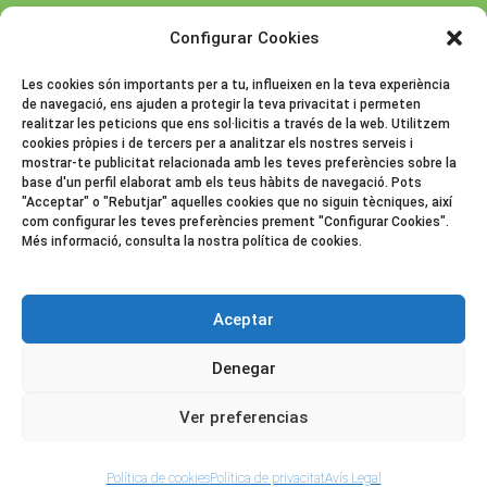
Configurar Cookies
Les cookies són importants per a tu, influeixen en la teva experiència
de navegació, ens ajuden a protegir la teva privacitat i permeten
realitzar les peticions que ens sol·licitis a través de la web. Utilitzem
cookies pròpies i de tercers per a analitzar els nostres serveis i
mostrar-te publicitat relacionada amb les teves preferències sobre la
Avís Legal
base d'un perfil elaborat amb els teus hàbits de navegació. Pots
"Acceptar" o "Rebutjar" aquelles cookies que no siguin tècniques, així
Vendes i devolucions
com configurar les teves preferències prement "Configurar Cookies".
Més informació, consulta la nostra política de cookies.
Política de cessió de dades i
imatges
Aceptar
Política de Xarxes Socials
Denegar
Política de privacitat
Ver preferencias
Política de cookies
Política de privacitat
Avís Legal